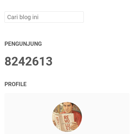
PENGUNJUNG
8
2
4
2
6
1
3
PROFILE