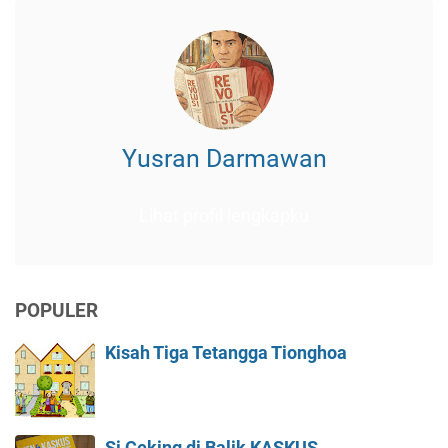
Yusran Darmawan
Lihat profil lengkapku
POPULER
Kisah Tiga Tetangga Tionghoa
Si Ceking di Balik KASKUS