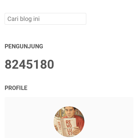
PENGUNJUNG
8
2
4
5
1
8
0
PROFILE