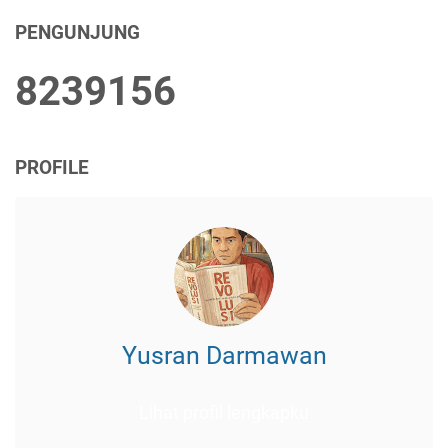
PENGUNJUNG
8
2
3
9
1
5
6
PROFILE
Yusran Darmawan
Lihat profil lengkapku