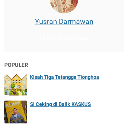
Yusran Darmawan
Lihat profil lengkapku
POPULER
Kisah Tiga Tetangga Tionghoa
Si Ceking di Balik KASKUS