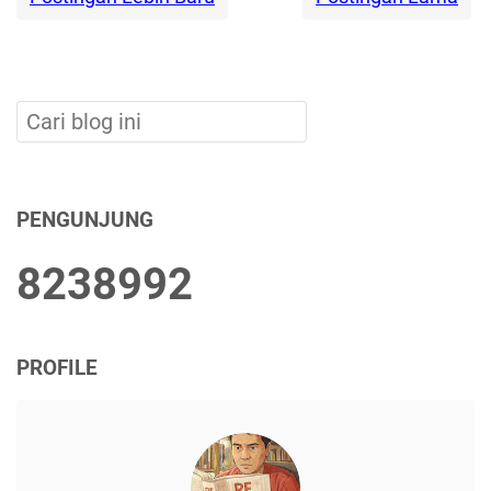
PENGUNJUNG
8
2
3
8
9
9
2
PROFILE