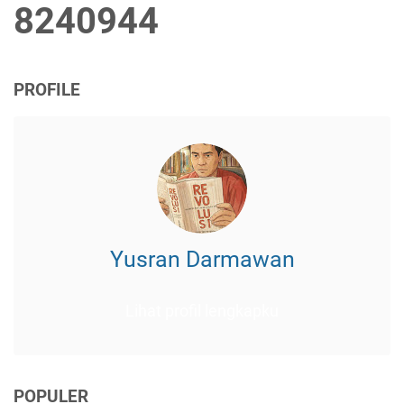
8
2
4
0
9
4
4
PROFILE
Yusran Darmawan
Lihat profil lengkapku
POPULER