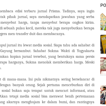
PO
embaca edisi terbaru jurnal Prisma. Tadinya, saya ingin
ntak pihak jurnal, saya mendapatkan jawaban yang serba
menyebut harga, tanpa menyebut berapa ongkos kirim.
di sebuah pulau kecil, mereka tak juga menyebutkan berapa
 segera men-transfer duit dan membacanya.
ul jurnal itu lewat media sosial. Siapa tahu ada sahabat di
 Gayung bersambut. Sahabat Sukma Wakti di Yogyakarta
mkan kopian jurnal tersebut, yang bentuknya sama persis
berapa harganya, Sukma menolak memberikan harga. Meski
.
 di mana-mana. Ini pula nikmatnya sering berselancar di
dengan banyak orang. Sejak pertama menceburkan diri di
sosial bukan saja tempat untuk mencari informasi, atau
 Akan tetapi media sosial bisa merawat benih pertemanan
yang akarnya menghujam ke dalam bumi, dan rantingnya