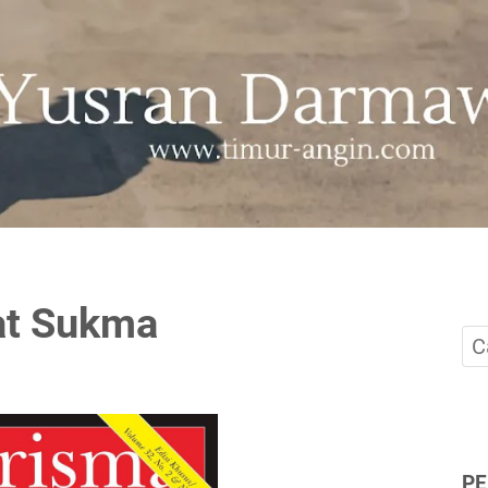
at Sukma
P