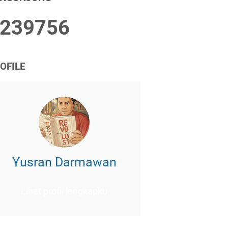
2
3
9
7
5
6
OFILE
Yusran Darmawan
Lihat profil lengkapku